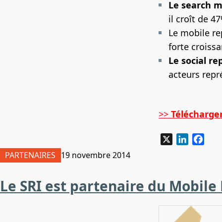
Le search m
il croît de 4
Le mobile r
forte croissa
Le social r
acteurs repr
>>
Télécharger
X
LinkedIn
Fac
PARTENAIRES
19 novembre 2014
Le SRI est partenaire du Mobil