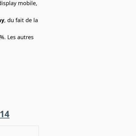
isplay mobile,
ay
, du fait de la
%. Les autres
014