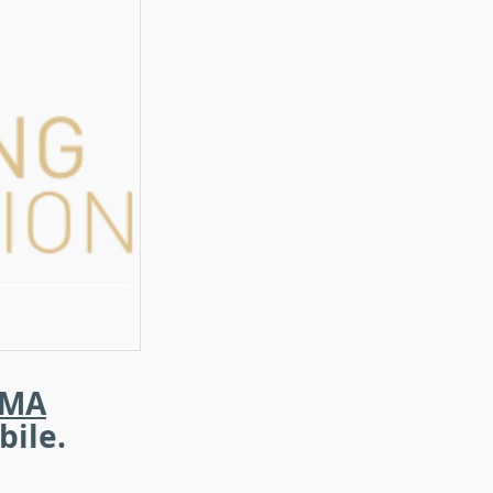
MA
bile.