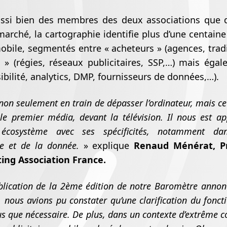
ssi bien des membres des deux associations que d
arché, la cartographie identifie plus d’une centaine
mobile, segmentés entre « acheteurs » (agences, trad
 » (régies, réseaux publicitaires, SSP,…) mais éga
isibilité, analytics, DMP, fournisseurs de données,…).
non seulement en train de dépasser l’ordinateur, mais ce
e premier média, devant la télévision. Il nous est a
 écosystème avec ses spécificités, notamment dan
e et de la donnée.
» explique
Renaud Ménérat, Pr
ing Association France.
blication de la 2ème édition de notre Baromètre anno
nous avions pu constater qu’une clarification du fonc
us que nécessaire. De plus, dans un contexte d’extrême c