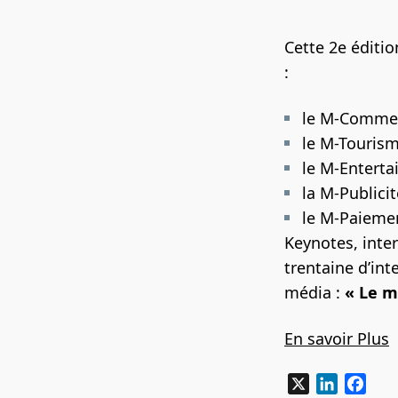
Cette 2e éditio
:
le M-Comme
le M-Tourism
le M-Enterta
la M-Publicit
le M-Paieme
Keynotes, inte
trentaine
d’int
média :
« Le m
En savoir Plus
X
LinkedIn
Fac