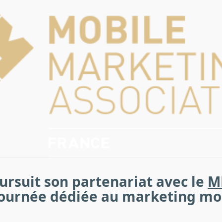
ursuit son partenariat avec le
M
journée dédiée au marketing mo