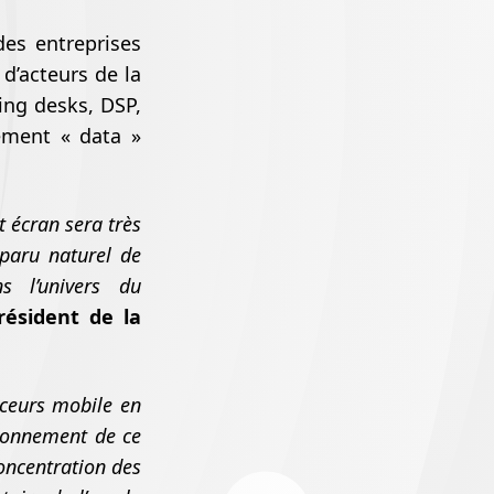
es entreprises
 d’acteurs de la
ing desks, DSP,
lement « data »
t écran sera très
pparu naturel de
s l’univers du
ésident de la
nceurs mobile en
tionnement de ce
oncentration des