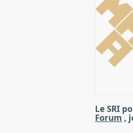
Le SRI po
Forum
, 