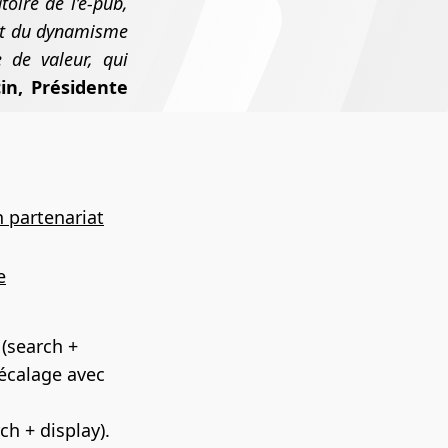
oire de l’e-pub,
 et du dynamisme
e de valeur, qui
in, Présidente
n partenariat
e
(search +
décalage avec
ch + display).