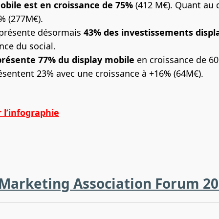
obile est en croissance de 75%
(412 M€). Quant au d
7% (277M€).
eprésente désormais
43% des investissements
displ
nce du social.
eprésente 77% du display mobile
en croissance de 60
ésentent 23% avec une croissance à +16% (64M€).
 l’infographie
ebook
e Marketing Association Forum 2