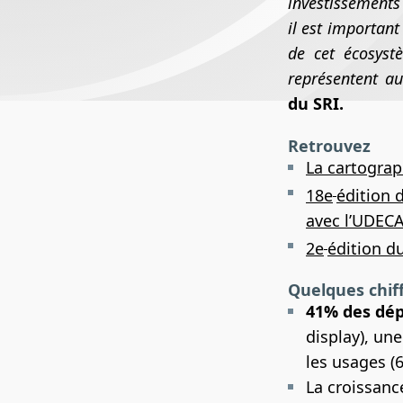
investissements 
il est importan
de cet écosystè
représentent au
du SRI.
Retrouvez
La cartograp
18e
édition 
avec l’UDEC
2e
édition d
Quelques chiff
41% des dép
display), un
les usages (
La croissanc