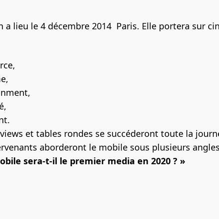
n a lieu le 4 décembre 2014 Paris. Elle portera sur c
rce,
e,
inment,
é,
nt.
rviews et tables rondes se succéderont toute la journ
ervenants aborderont le mobile sous plusieurs angles
obile sera-t-il le premier media en 2020 ? »
ebook