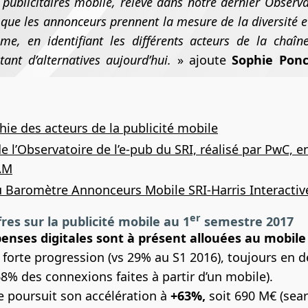
publicitaires mobile, relevé dans notre dernier Observat
t que les annonceurs prennent la mesure de la diversité
me, en identifiant les différents acteurs de la chaîn
tant d’alternatives aujourd’hui.
» ajoute
Sophie Ponc
hie des acteurs de la publicité mobile
de l’Observatoire de l’e-pub du SRI, réalisé par PwC, e
AM
u Baromètre Annonceurs Mobile SRI-Harris Interactiv
er
res sur la publicité mobile au 1
semestre 2017
enses digitales sont à présent allouées au mobile
e forte progression (vs 29% au S1 2016), toujours en 
68% des connexions faites à partir d’un mobile).
e poursuit son accélération à
+63%,
soit 690 M€ (sear