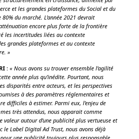
 structurellement en croissance, alimenté par
rce et les grandes plateformes du Social et du
e 80% du marché. L’année 2021 devrait
atténuation encore plus forte de la frontière
 les incertitudes liées au contexte
des grandes plateformes et au contexte
re. »
RI
:
« Nous avons su trouver ensemble l’agilité
cette année plus qu’inédite. Pourtant, nous
es disparités entre acteurs, et les perspectives
soumises à des paramètres réglementaires et
 difficiles à estimer. Parmi eux, l’enjeu de
ommes très attendus, nous apparait comme
e valeur autour d’une publicité plus vertueuse et
 le Label Digital Ad Trust, nous avons déjà
 pour une publicité toujours plus responsable.