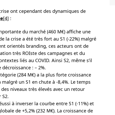
 crise ont cependant des dynamiques de
ie
[4]
:
 importante du marché (460 M€) affiche une
de la crise a été très fort au S1 (-22%) malgré
nt orientés branding, ces acteurs ont de
vation très ROIste des campagnes et du
contextes liés au COVID. Ainsi S2, même s’il
e décroissance : – 2%.
atégorie (284 M€) a la plus forte croissance
a malgré un S1 en chute à -8,4%. Le temps
 des niveaux très élevés avec un retour
 S2.
réussi à inverser la courbe entre S1 (-11%) et
globale de +5,2% (232 M€). La croissance de