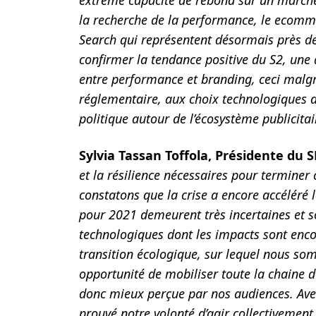
extrême capacité de rebond sur un marché
la recherche de la performance, le ecomme
Search qui représentent désormais près d
confirmer la tendance positive du S2, une 
entre performance et branding, ceci malgré
réglementaire, aux choix technologiques 
politique autour de l’écosystème publicitai
Sylvia Tassan Toffola, Présidente du S
et la résilience nécessaires pour terminer 
constatons que la crise a encore accéléré l
pour 2021 demeurent très incertaines et 
technologiques dont les impacts sont encore
transition écologique, sur lequel nous s
opportunité de mobiliser toute la chaine d
donc mieux perçue par nos audiences. Avec
prouvé notre volonté d’agir collectivement