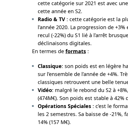
cette catégorie sur 2021 est avec un
cette année en S2.
Radio & TV
: cette catégorie est la p
l’année 2020. La progression de +3% 
recul (-22%) du S1 lié à l’arrêt brusq
déclinaisons digitales.
En termes de
formats
:
Classique
: son poids est en légère 
sur l’ensemble de l’année de +4%. Trè
classiques retrouvent une belle tenu
Vidéo
: malgré le rebond du S2 à +8%
(474M€). Son poids est stable à 42% d
Opérations Spéciales
: c’est le form
les 2 semestres. Sa baisse de -21%, f
14% (157 M€).