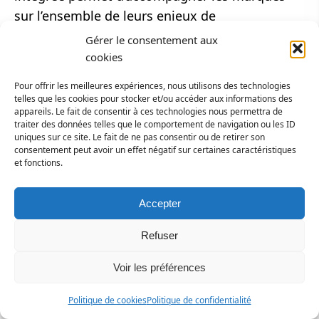
sur l’ensemble de leurs enjeux de
communication, en combinant impact,
Gérer le consentement aux
efficacité mesurée et maîtrise des
cookies
investissements.
Pour offrir les meilleures expériences, nous utilisons des technologies
telles que les cookies pour stocker et/ou accéder aux informations des
(1) Médiamétrie//NetRatings – Internet Global janvier 2026
appareils. Le fait de consentir à ces technologies nous permettra de
traiter des données telles que le comportement de navigation ou les ID
(2) Automobile & sports, Culture & savoirs, Divertissement, Food,
uniques sur ce site. Le fait de ne pas consentir ou de retirer son
Lifestyle premium, Maison, Nature, Next gen, Santé & parentalité, Tech &
consentement peut avoir un effet négatif sur certaines caractéristiques
gaming.
et fonctions.
X
LinkedIn
Facebook
Accepter
20 janvier 2014
Refuser
366, une régie, 20 millions de
Voir les préférences
lecteurs quotidiens
Politique de cookies
Politique de confidentialité