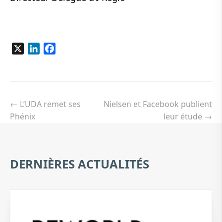
X
LinkedIn
Facebook
Navigation
de
←
L’UDA remet ses
Nielsen et Facebook publient
l’article
Phénix
leur étude
→
DERNIÈRES ACTUALITÉS