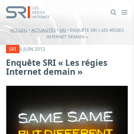
ACCUEIL
•
ACTUALITÉS
•
SRI
•
ENQUÊTE SRI « LES RÉGIES
INTERNET DEMAIN »
SRI
6 JUIN 2012
Enquête SRI « Les régies
Internet demain »