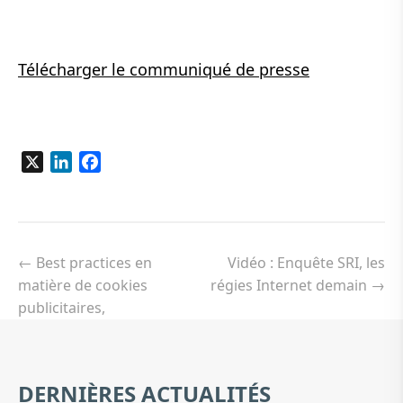
Télécharger le communiqué de presse
X
LinkedIn
Facebook
Navigation
de
←
Best practices en
Vidéo : Enquête SRI, les
l’article
matière de cookies
régies Internet demain
→
publicitaires,
DERNIÈRES ACTUALITÉS