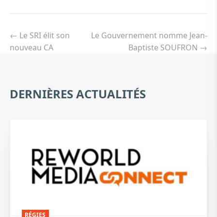
Navigation
de
←
Le SRI élit son
Le Gouvernement nomme Jean-
l’article
nouveau CA
Baptiste SOUFRON
→
DERNIÈRES ACTUALITÉS
RÉGIES