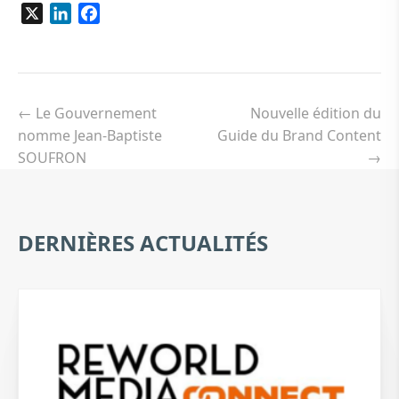
X
LinkedIn
Facebook
Navigation
de
←
Le Gouvernement
Nouvelle édition du
l’article
nomme Jean-Baptiste
Guide du Brand Content
SOUFRON
→
DERNIÈRES ACTUALITÉS