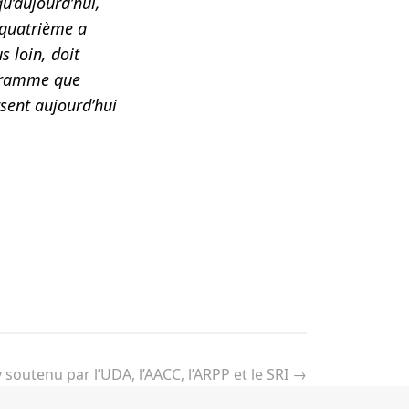
qu’aujourd’hui,
a quatrième a
s loin, doit
ogramme que
sent aujourd’hui
 soutenu par l’UDA, l’AACC, l’ARPP et le SRI
→