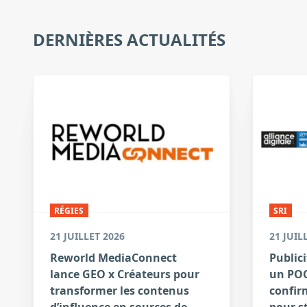
DERNIÈRES ACTUALITÉS
RÉGIES
SRI
21 JUILLET 2026
21 JUIL
Reworld MediaConnect
Publici
lance GEO x Créateurs pour
un POC
transformer les contenus
confirm
d’influence en sources de
pour s