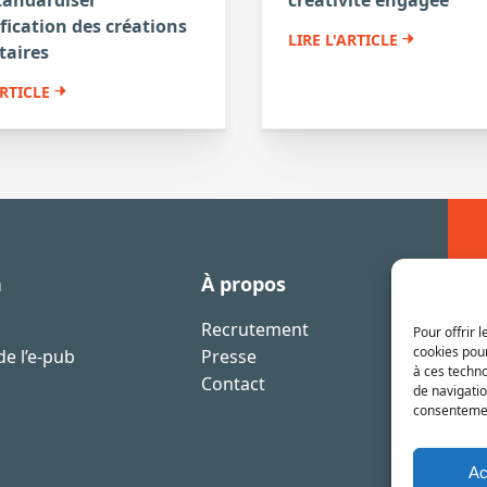
ification des créations
LIRE L'ARTICLE
taires
ARTICLE
n
À propos
Recrutement
Pour offrir 
cookies pour
e l’e-pub
Presse
à ces techn
Contact
de navigatio
consentement
Ac