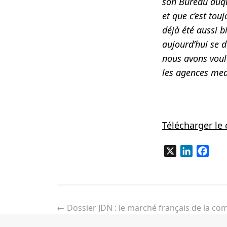
son Bureau auque
et que c’est tou
déjà été aussi b
aujourd’hui se 
nous avons voul
les agences med
Télécharger l
X
LinkedIn
Fac
Navigation
de
←
Dossier JDN : le marché français de la com
l’article