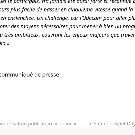
l je participais, n’a jamais été aussi forte et reconnue 
jours plus facile de passer en cinquième vitesse quand l
ien enclenchée. Un challenge, car l’Udecam pour aller plu
doter des moyens nécessaires pour mener à bien un pr
u très ambitieux, couvrant les enjeux majeurs que traver
ia.»
e communiqué de presse
ebook
munication publicitaire « online »
Le Safer Internet Day