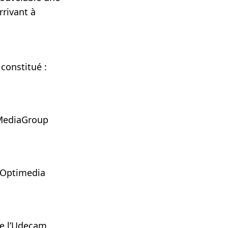
rrivant à
constitué :
mMediaGroup
thOptimedia
e l’Udecam