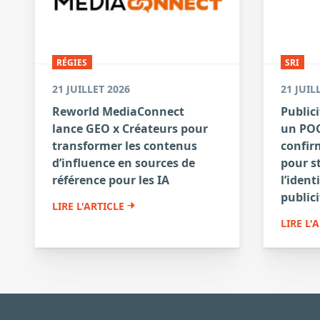
RÉGIES
SRI
21 JUILLET 2026
21 JUIL
Reworld MediaConnect
Publici
lance GEO x Créateurs pour
un POC
transformer les contenus
confirm
d’influence en sources de
pour s
référence pour les IA
l’ident
publici
LIRE L'ARTICLE
LIRE L'