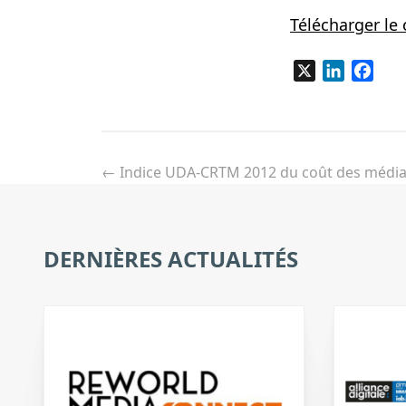
Télécharger l
X
LinkedIn
Fac
Navigation
de
←
Indice UDA-CRTM 2012 du coût des médi
l’article
DERNIÈRES ACTUALITÉS