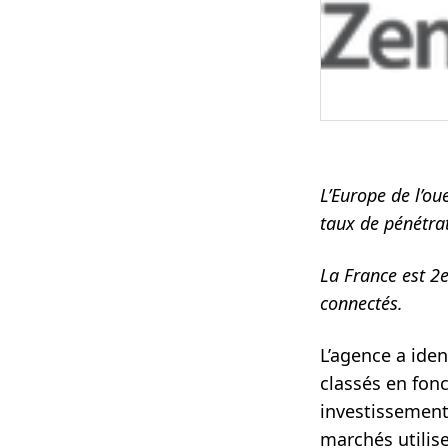
L’Europe de l’o
taux de pénétra
La France est 2
connectés.
L’agence a ide
classés en fonc
investissemen
marchés utilis