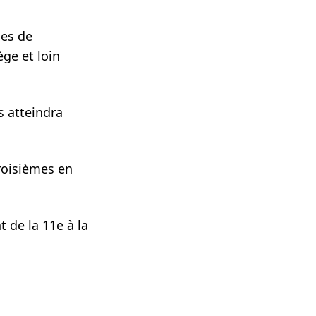
mes de
ge et loin
s atteindra
troisièmes en
t de la 11e à la