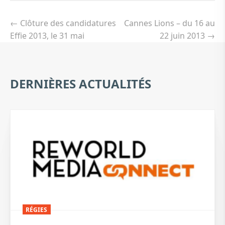
Navigation
de
←
Clôture des candidatures
Cannes Lions – du 16 au
l’article
Effie 2013, le 31 mai
22 juin 2013
→
DERNIÈRES ACTUALITÉS
RÉGIES