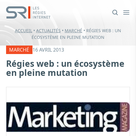
ACCUEIL
•
ACTUALITÉS
•
MARCHÉ
•
RÉGIES WEB : UN
ÉCOSYSTÈME EN PLEINE MUTATION
MARCHÉ
16 AVRIL 2013
Régies web : un écosystème
en pleine mutation