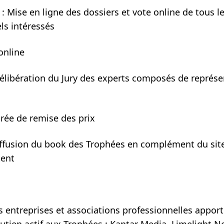
 : Mise en ligne des dossiers et vote online de tous l
ls intéressés
online
 Délibération du Jury des experts composés de représ
irée de remise des prix
iffusion du book des Trophées en complément du site
tent
entreprises et associations professionnelles apport
outien actif aux Trophées : Kantar Media, Limelight N