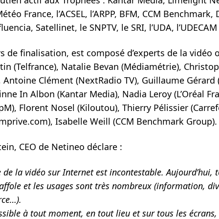
étéo France, l’ACSEL, l’ARPP, BFM, CCM Benchmark, D
nfluencia, Satellinet, le SNPTV, le SRI, l’UDA, l’UDECA
rs de finalisation, est composé d’experts de la vidéo o
in (Telfrance), Natalie Bevan (Médiamétrie), Christo
, Antoine Clément (NextRadio TV), Guillaume Gérard 
nne In Albon (Kantar Media), Nadia Leroy (L’Oréal Fra
), Florent Nosel (Kiloutou), Thierry Pélissier (Carref
mprive.com), Isabelle Weill (CCM Benchmark Group).
tein, CEO de Netineo déclare :
e la vidéo sur Internet est incontestable. Aujourd’hui, t
affole et les usages sont très nombreux (information, di
rce…).
ible à tout moment, en tout lieu et sur tous les écrans, 