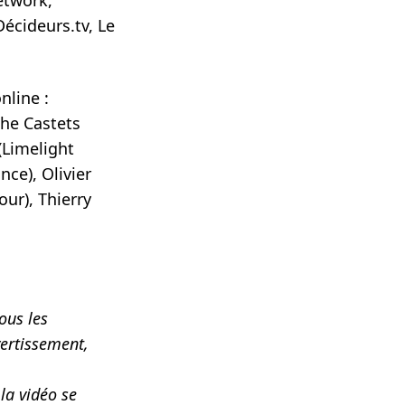
écideurs.tv, Le
M
nline :
phe Castets
(Limelight
nce), Olivier
our), Thierry
ous les
vertissement,
la vidéo se