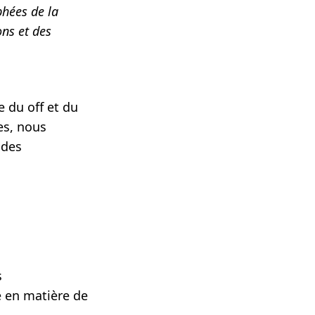
phées de la
ons et des
e du off et du
es, nous
 des
s
e en matière de