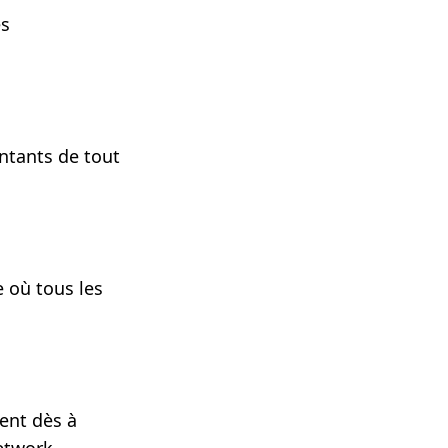
es
entants de tout
 où tous les
ent dès à
etwork,