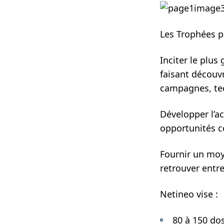
Les Trophées po
Inciter le plus
faisant découvr
campagnes, tec
Développer l’ac
opportunités 
Fournir un moye
retrouver entr
Netineo vise :
80 à 150 dos