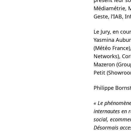
Médiamétrie, M
Geste, l’IAB, I
Le Jury, en cou
Yasmina Auburt
(Météo France)
Networks), Cori
Mazeron (GroupM
Petit (Showroo
Philippe Borns
« Le phénomène d
internautes en r
social, ecomme
Désormais access