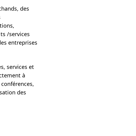
chands, des
s
tions,
ts /services
des entreprises
s, services et
ectement à
 conférences,
isation des