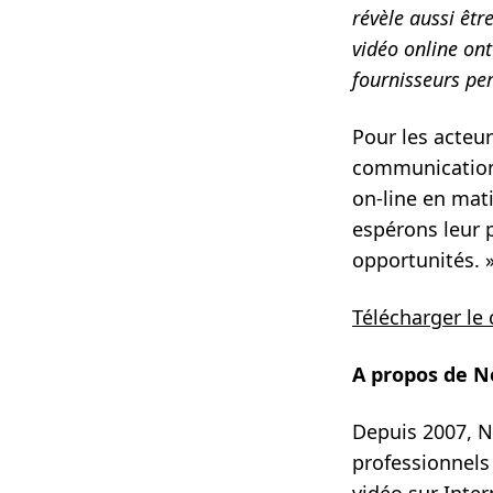
révèle aussi êtr
vidéo online ont
fournisseurs pe
Pour les acteur
communication, 
on-line en mat
espérons leur p
opportunités. 
Télécharger l
A propos de N
Depuis 2007, N
professionnels 
vidéo sur Inter