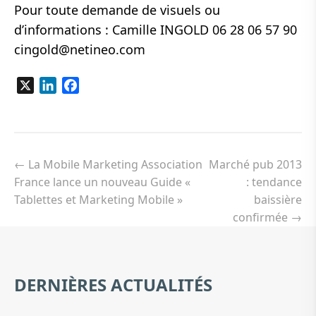
Pour toute demande de visuels ou
d’informations : Camille INGOLD 06 28 06 57 90
cingold@netineo.com
X
LinkedIn
Facebook
Navigation
de
←
La Mobile Marketing Association
Marché pub 2013
l’article
France lance un nouveau Guide «
: tendance
Tablettes et Marketing Mobile »
baissière
confirmée
→
DERNIÈRES ACTUALITÉS