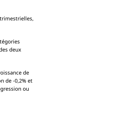
trimestrielles,
atégories
 des deux
roissance de
n de -0,2% et
ogression ou