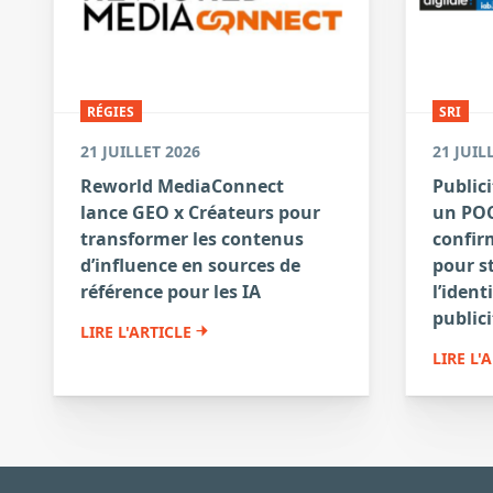
RÉGIES
SRI
21 JUILLET 2026
21 JUIL
Reworld MediaConnect
Publici
lance GEO x Créateurs pour
un POC
transformer les contenus
confirm
d’influence en sources de
pour s
référence pour les IA
l’ident
publici
LIRE L'ARTICLE
LIRE L'