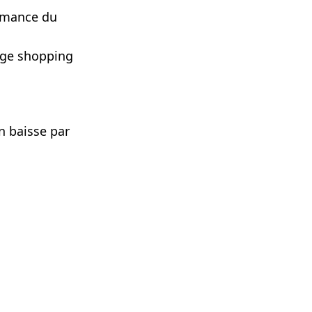
ormance du
hage shopping
n baisse par