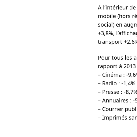
A l’intérieur d
mobile (hors r
social) en augm
+3,8%, l’affich
transport +2,6
Pour tous les a
rapport à 2013 
– Cinéma : -9,6
– Radio : -1,4%
– Presse : -8,7
– Annuaires : -
– Courrier publ
– Imprimés sans