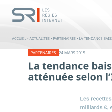
ACCUEIL
•
ACTUALITÉS
•
PARTENAIRES
•
LA TENDANCE BAISS
PARTENAIRES
24 MARS 2015
La tendance baiss
atténuée selon l
Les recettes
milliards €,