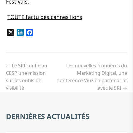
Festivals.
TOUTE l’actu des cannes lions
X
LinkedIn
Facebook
Navigation
de
←
Le SRI confie au
Les nouvelles frontières du
l’article
CESP une mission
Marketing Digital, une
sur les outils de
conférence Viuz en partenariat
visibilité
avec le SRI
→
DERNIÈRES ACTUALITÉS