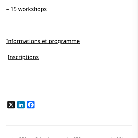
– 15 workshops
Informations et programme
Inscriptions
X
LinkedIn
Facebook
Navigation
de