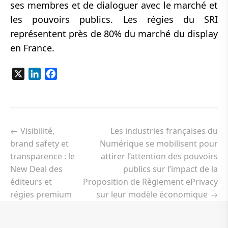
ses membres et de dialoguer avec le marché et
les pouvoirs publics. Les régies du SRI
représentent près de 80% du marché du display
en France.
X
LinkedIn
Facebook
Navigation
de
←
Visibilité,
Les industries françaises du
l’article
brand safety et
Numérique se mobilisent pour
transparence : le
attirer l’attention des pouvoirs
New Deal des
publics sur l’impact de la
éditeurs et
Proposition de Règlement ePrivacy
régies premium
sur leur modèle économique
→