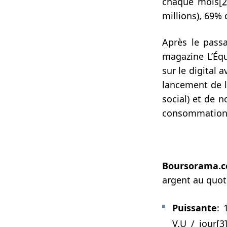
chaque mois
[2
millions), 69% 
Après le pass
magazine L’Équ
sur le digital 
lancement de l
social) et de 
consommation m
Boursorama.
argent au quot
Puissante
: 
V.U / jour
[3