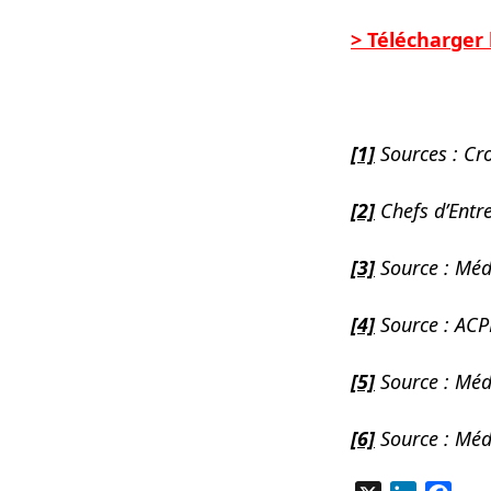
> Télécharger
[1]
Sources : C
[2]
Chefs d’Entre
[3]
Source : Mé
[4]
Source : AC
[5]
Source :
Méd
[6]
Source : Mé