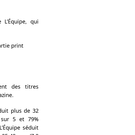
e L’Équipe, qui
rtie print
ent des titres
azine.
uit plus de 32
 sur 5 et 79%
L’Équipe séduit