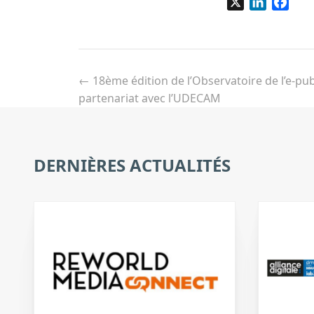
X
LinkedIn
Fac
Navigation
de
←
18ème édition de l’Observatoire de l’e-pub
l’article
partenariat avec l’UDECAM
DERNIÈRES ACTUALITÉS