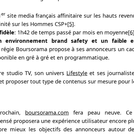
er
1
site media français affinitaire sur les hauts reven
ffinité sur les Hommes CSP+
[5]
.
fidèle
: 1h42 de temps passé par mois en moyenne
[6
n environnement brand safety et un faible 
a régie Boursorama propose à ses annonceurs un cad
sponible en gré à gré et en programmatique.
re studio TV, son univers
Lifestyle
et ses journalist
r et proposer tout type de contenus sur mesure pour 
rochain,
boursorama.com
fera peau neuve. Ce 
ensé proposera une expérience utilisateur encore p
core mieux les objectifs des annonceurs autour d