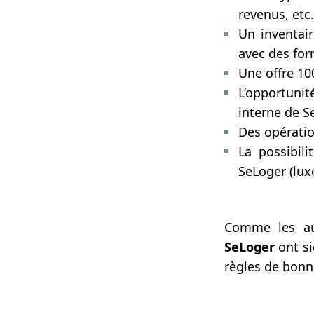
revenus, etc.
Un inventair
avec des for
Une offre 10
L’opportunit
interne de S
Des opératio
La possibili
SeLoger (luxe
Comme les au
SeLoger
ont s
règles de bonne