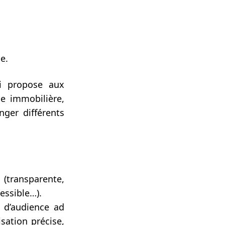
e.
i propose aux
e immobilière,
ger différents
(transparente,
cessible…).
 d’audience ad
isation précise,