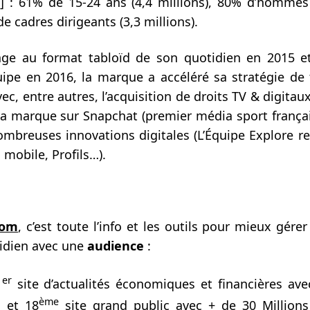
]
: 61% de 15-24 ans (4,4 millions), 80% d’hommes 
de cadres dirigeants (3,3 millions).
age au format tabloïd de son quotidien en 2015 et
ipe en 2016, la marque a accéléré sa stratégie de
avec, entre autres, l’acquisition de droits TV & digitau
a marque sur Snapchat (premier média sport françai
nombreuses innovations digitales (L’Équipe Explore r
obile, Profils…).
com
, c’est toute l’info et les outils pour mieux gérer
idien avec une
audience
:
er
1
site d’actualités économiques et financières av
ème
]
et 18
site grand public avec + de 30 Millions