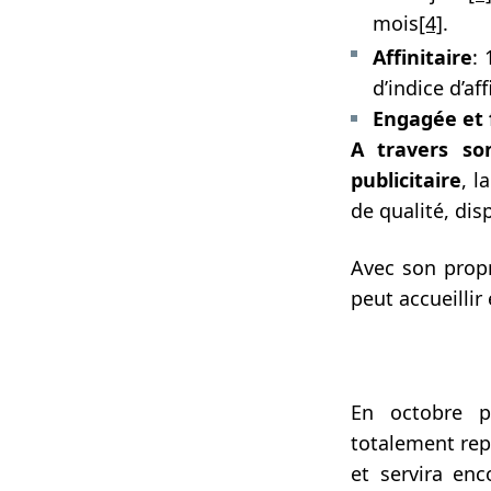
mois
[4]
.
Affinitaire
: 
d’indice d’a
Engagée et 
A travers so
publicitaire
, l
de qualité, di
Avec son prop
peut accueilli
En octobre p
totalement rep
et servira en