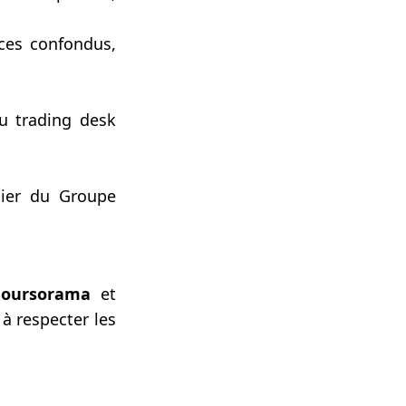
ices confondus,
au trading desk
ilier du Groupe
Boursorama
et
 à respecter les