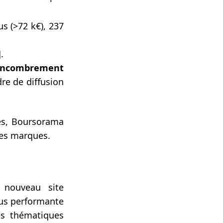
us (>72 k€), 237
]
.
encombrement
re de diffusion
es, Boursorama
les marques.
nouveau site
lus performante
es thématiques