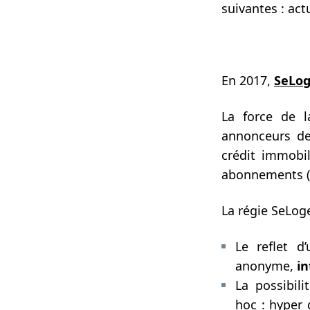
suivantes : act
En 2017,
SeLog
La force de 
annonceurs de 
crédit immobi
abonnements (é
La régie SeLoger
Le reflet d
anonyme,
in
La possibil
hoc : hyper q