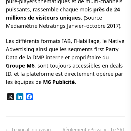
pure-players thématiques et de multi-channels
puissants, rassemble chaque mois
près de 24
millions de visiteurs uniques
. (Source
Médiamétrie Netratings Janvier–octobre 2017).
Les différents formats IAB, l’Habillage, le Native
Advertising ainsi que les segments first Party
Data de la DMP interne et propriétaire du
Groupe M6
, sont toujours accessibles en deals
ID, et la plateforme est directement opérée par
les équipes de
M6 Publicité
.
X
LinkedIn
Facebook
Navigation
de
←
Le vocal, nouveau
Règlement ePrivacy – Le SRI,