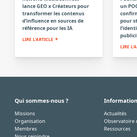
lance GEO x Créateurs pour
un POC
transformer les contenus
confirm
d’influence en sources de
pour s
référence pour les IA
l’ident
publici
LIRE L'ARTICLE
LIRE L'
Qui sommes-nous ?
Informatio
Missions
Actualités
Organisation
Observatoire d
Membres
Ressources
Nous rejoindre