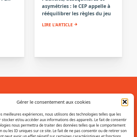
asymétries : le CEP appelle à
a
rééquilibrer les règles du jeu
LIRE L'ARTICLE
Inscrivez-vous à la newsletter
Gérer le consentement aux cookies
Vous recevrez régulièrement les dernières
les meilleures expériences, nous utilisons des technologies telles que les
 stocker et/ou accéder aux informations des appareils. Le fait de consentir
actualités du SRI.
ologies nous permettra de traiter des données telles que le comportement
n ou les ID uniques sur ce site. Le fait de ne pas consentir ou de retirer son
INSCRIPTION
 peut avoir un effet négatif sur certaines caractéristiques et fonctions.