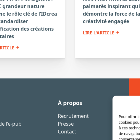
 grandeur nature
palmarès inspirant qui
e le rôle clé de l’IDcrea
démontre la force de l
tandardiser
créativité engagée
ification des créations
LIRE L'ARTICLE
taires
ARTICLE
n
À propos
Recrutement
Pour offrir 
cookies pour
e l’e-pub
Presse
à ces techn
Contact
de navigatio
consentement