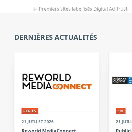
de
←
Premiers sites labellisés Digital Ad Trust
l’article
DERNIÈRES ACTUALITÉS
RÉGIES
SRI
21 JUILLET 2026
21 JUIL
Reworld MediaConnect
Publici