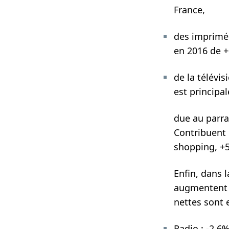
France,
des imprimés
en 2016 de +
de la télévi
est principa
due au parra
Contribuent é
shopping, +5
Enfin, dans l
augmentent d
nettes sont 
Radio : -2,6