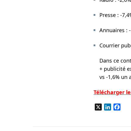
Presse : -7,4
Annuaires : 
Courrier publ
Dans ce cont
+ publicité 
vs -1,6% un 
Télécharger l
X
LinkedIn
Fac
Navigation