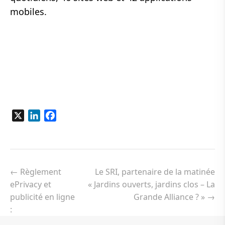
mobiles.
X
LinkedIn
Facebook
Navigation
de
←
Règlement
Le SRI, partenaire de la matinée
l’article
ePrivacy et
« Jardins ouverts, jardins clos – La
publicité en ligne
Grande Alliance ? »
→
: