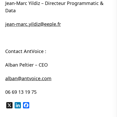
Jean-Marc Yildiz – Directeur Programmatic &
Data
jean-marc.yildiz@eeple.fr
Contact AntVoice :
Alban Peltier – CEO
alban@antvoice.com
06 69 13 19 75
X
LinkedIn
Facebook