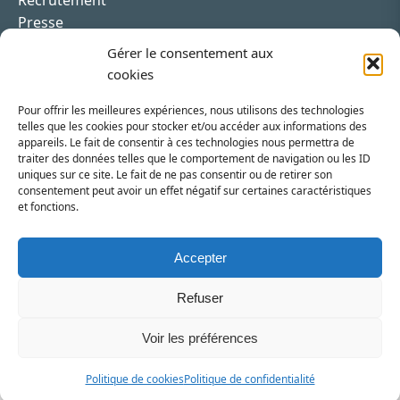
Presse
Contact
Gérer le consentement aux
cookies
Pour offrir les meilleures expériences, nous utilisons des technologies
telles que les cookies pour stocker et/ou accéder aux informations des
appareils. Le fait de consentir à ces technologies nous permettra de
Inscrivez-vous à la newsletter
traiter des données telles que le comportement de navigation ou les ID
uniques sur ce site. Le fait de ne pas consentir ou de retirer son
Vous recevrez régulièrement les dernières actualités
consentement peut avoir un effet négatif sur certaines caractéristiques
et fonctions.
du SRI.
INSCRIPTION
Accepter
Refuser
Voir les préférences
SRI - Syndicat des Régies Internet - 2026 - Site réalisé par
William Abisror
Politique de cookies
Politique de confidentialité