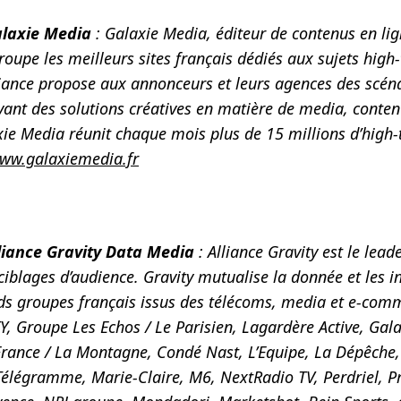
alaxie Media
: Galaxie Media, éditeur de contenus en lig
groupe les meilleurs sites français dédiés aux sujets high-
lliance propose aux annonceurs et leurs agences des scé
vant des solutions créatives en matière de media, conte
xie Media réunit chaque mois plus de 15 millions d’high-
ww.galaxiemedia.fr
liance Gravity Data Media
: Alliance Gravity est le lead
iblages d’audience. Gravity mutualise la donnée et les i
ds groupes français issus des télécoms, media et e-com
, Groupe Les Echos / Le Parisien, Lagardère Active, Gal
rance / La Montagne, Condé Nast, L’Equipe, La Dépêche,
Télégramme, Marie-Claire, M6, NextRadio TV, Perdriel, 