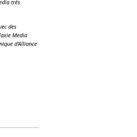
edia très
vec des
alaxie Media
nique d’Alliance