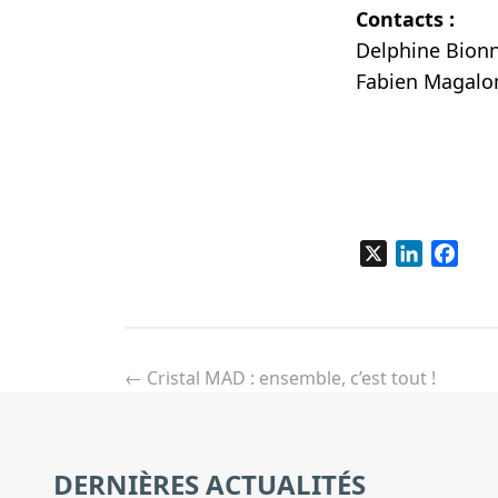
Contacts :
Delphine Bion
Fabien Magalo
X
LinkedIn
Fac
Navigation
de
←
Cristal MAD : ensemble, c’est tout !
l’article
DERNIÈRES ACTUALITÉS