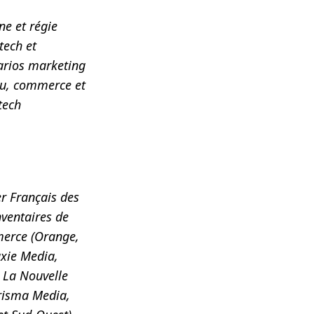
ne et régie
tech et
narios marketing
nu, commerce et
tech
er Français des
nventaires de
merce (Orange,
axie Media,
 La Nouvelle
Prisma Media,