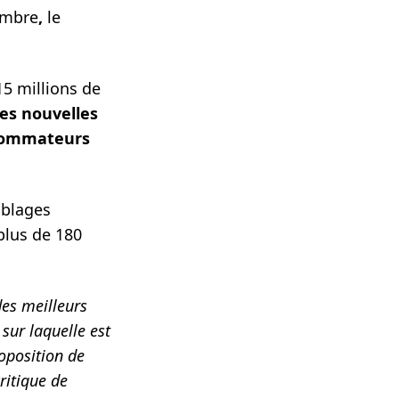
embre
,
le
5 millions de
es nouvelles
nsommateurs
iblages
plus de 180
des meilleurs
 sur laquelle est
oposition de
ritique de