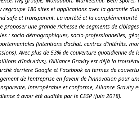
vence, NRJ groupe, Mondadori, Marketshot, Bein Sports, 
ty regroupe 180 sites et applications avec la garantie d’
and safe et transparent. La variété et la complémentarit
de proposer une grande richesse de segments de ciblages
ies : socio-démographiques, socio-professionnelles, géo
ortementales (intentions d’achat, centres d’intérêts, mo
ssions). Avec plus de 53% de couverture quotidienne de l
llions d’individus), l’Alliance Gravity est déjà la troisièm
rché derrière Google et Facebook en termes de couvertu
agement de l’entreprise en faveur de l’innovation pour u
nsparente, interopérable et conforme, Alliance Gravity e
ience à avoir été auditée par le CESP (juin 2018).