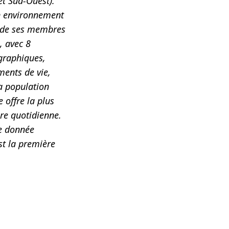
et Sud-Ouest).
un environnement
é de ses membres
, avec 8
graphiques,
ments de vie,
a population
e offre la plus
re quotidienne.
ne donnée
st la première