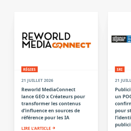
RÉGIES
SRI
21 JUILLET 2026
21 JUIL
Reworld MediaConnect
Publici
lance GEO x Créateurs pour
un POC
transformer les contenus
confirm
d’influence en sources de
pour s
référence pour les IA
l’ident
publici
LIRE L'ARTICLE