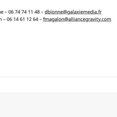
ne –
06 74 74 11 48
–
dbionne@galaxiemedia.fr
n –
06 14 61 12 64
–
fmagalon@alliancegravity.com
ebook