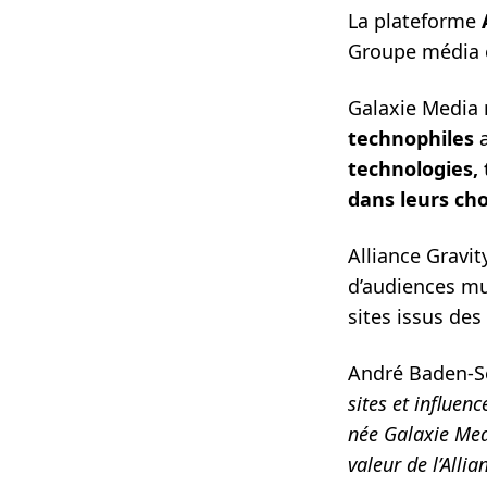
La plateforme
A
Groupe média e
Galaxie Media 
technophiles
a
technologies,
dans leurs cho
Alliance Gravit
d’audiences mu
sites issus de
André Baden-Se
sites et influen
née Galaxie Med
valeur de l’Alli