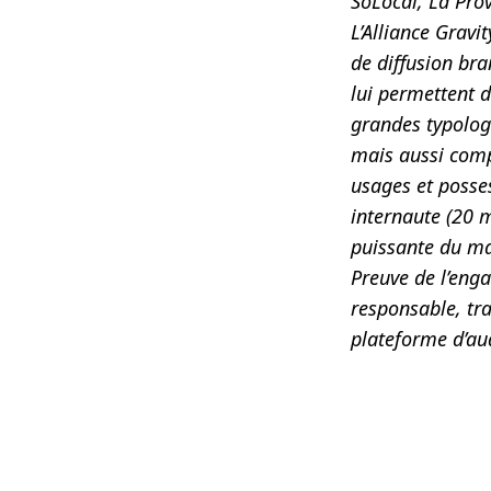
SoLocal, La Pro
L’Alliance Gravi
de diffusion br
lui permettent 
grandes typolog
mais aussi comp
usages et posse
internaute (20 mi
puissante du ma
Preuve de l’eng
responsable, tra
plateforme d’aud