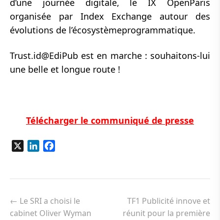
d’une journée digitale, le IX OpenParis
organisée par Index Exchange autour des
évolutions de l’écosystèmeprogrammatique.
Trust.id@EdiPub est en marche : souhaitons-lui
une belle et longue route !
Télécharger le communiqué de presse
X
LinkedIn
Facebook
Navigation
de
←
Le SRI a choisi le
TF1 Publicité innove et
l’article
cabinet Oliver Wyman
réunit pour la première