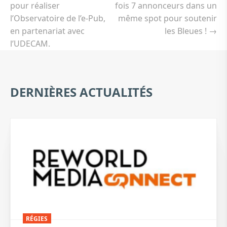
pour réaliser
fois 7 annonceurs dans un
l’Observatoire de l’e-Pub,
même spot pour soutenir
en partenariat avec
les Bleues !
→
l’UDECAM.
DERNIÈRES ACTUALITÉS
RÉGIES