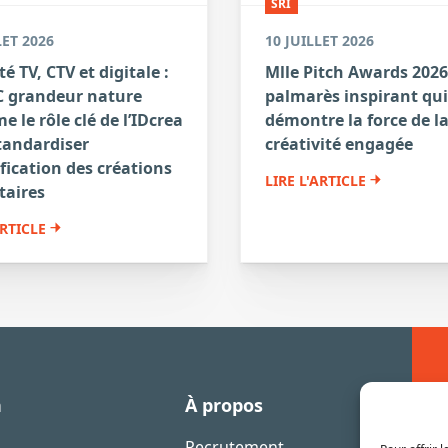
SRI
LET 2026
10 JUILLET 2026
té TV, CTV et digitale :
Mlle Pitch Awards 2026
 grandeur nature
palmarès inspirant qui
e le rôle clé de l’IDcrea
démontre la force de l
tandardiser
créativité engagée
ification des créations
LIRE L'ARTICLE
taires
ARTICLE
n
À propos
Recrutement