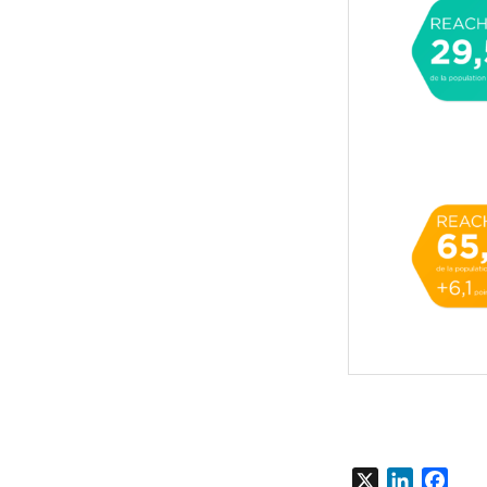
X
LinkedIn
Fac