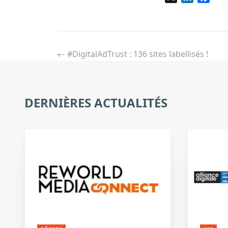
Navigation
de
←
#DigitalAdTrust : 136 sites labellisés !
l’article
DERNIÈRES ACTUALITÉS