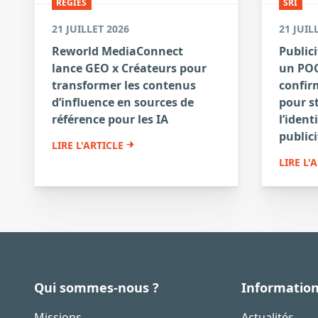
RÉGIES
SRI
21 JUILLET 2026
21 JUIL
Reworld MediaConnect
Publici
lance GEO x Créateurs pour
un POC
transformer les contenus
confirm
d’influence en sources de
pour s
référence pour les IA
l’ident
publici
LIRE L'ARTICLE
LIRE L'
Qui sommes-nous ?
Informatio
Missions
Actualités