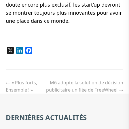
doute encore plus exclusif, les start’up devront
se montrer toujours plus innovantes pour avoir
une place dans ce monde.
X
LinkedIn
Facebook
Navigation
de
←
« Plus forts,
M6 adopte la solution de décision
l’article
Ensemble ! »
publicitaire unifiée de FreeWheel
→
DERNIÈRES ACTUALITÉS