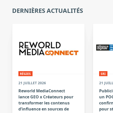
DERNIÈRES ACTUALITÉS
RÉGIES
SRI
21 JUILLET 2026
21 JUIL
Reworld MediaConnect
Publici
lance GEO x Créateurs pour
un POC
transformer les contenus
confirm
d’influence en sources de
pour s