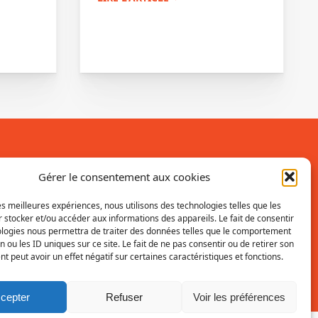
Inscrivez-vous à la newsletter
Gérer le consentement aux cookies
Vous recevrez régulièrement les dernières
les meilleures expériences, nous utilisons des technologies telles que les
 stocker et/ou accéder aux informations des appareils. Le fait de consentir
actualités du SRI.
ologies nous permettra de traiter des données telles que le comportement
n ou les ID uniques sur ce site. Le fait de ne pas consentir ou de retirer son
INSCRIPTION
 peut avoir un effet négatif sur certaines caractéristiques et fonctions.
cepter
Refuser
Voir les préférences