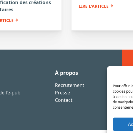
ification des créations
LIRE L'ARTICLE
taires
ARTICLE
n
À propos
Recrutement
Pour offrir 
cookies pour
e l’e-pub
Presse
à ces techn
Contact
de navigatio
consentement
Ac