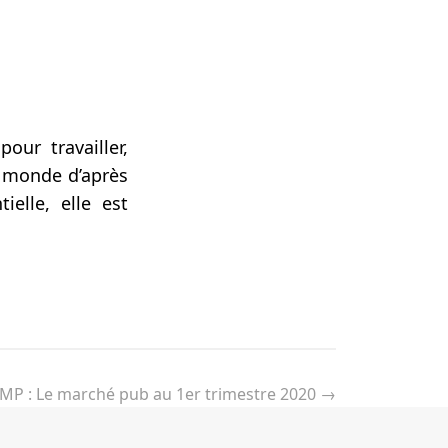
ur travailler,
e monde d’après
ielle, elle est
MP : Le marché pub au 1er trimestre 2020
→