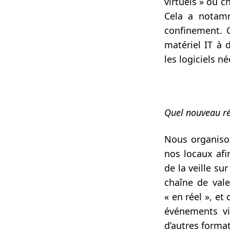
virtuels » où 
Cela a notamme
confinement. C
matériel IT à 
les logiciels né
Quel nouveau ré
Nous organison
nos locaux afi
de la veille su
chaîne de vale
« en réel », e
événements vi
d’autres forma