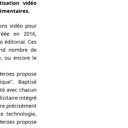
isation vidéo
lémentaires.
ions vidéo pour
réée en 2016,
 éditorial. Ces
rand nombre de
e, ou encore le
wHeroes propose
que”. Baptisé
ité avec chacun
icitaire intégré
re précisément
te technologie,
wHeroes propose