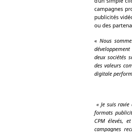
d’un simple cl
campagnes pro
publicités vidé
ou des partenai
«
Nous sommes
développement e
deux sociétés s
des valeurs com
digitale perfor
« Je suis ravie 
formats public
CPM élevés, et
campagnes rech