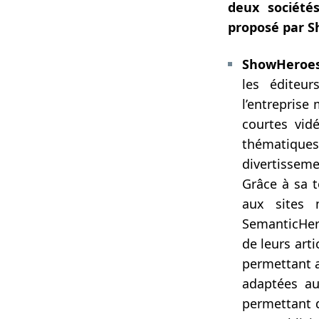
deux société
proposé par S
ShowHero
les éditeu
l’entreprise
courtes vid
thématiques,
divertisseme
Grâce à sa 
aux sites 
SemanticHero
de leurs art
permettant 
adaptées au
permettant d