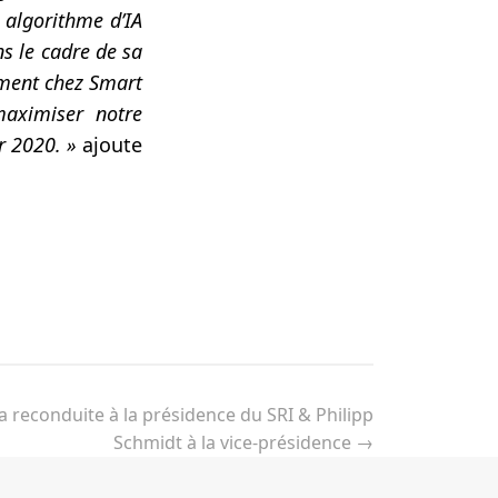
 algorithme d’IA
s le cadre de sa
ement chez Smart
maximiser notre
ur 2020. »
ajoute
la reconduite à la présidence du SRI & Philipp
Schmidt à la vice-présidence
→