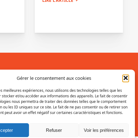
LIRE L'ARTICLE
Inscrivez-vous à la newsletter
Gérer le consentement aux cookies
Vous recevrez régulièrement les dernières
les meilleures expériences, nous utilisons des technologies telles que les
 stocker et/ou accéder aux informations des appareils. Le fait de consentir
actualités du SRI.
ologies nous permettra de traiter des données telles que le comportement
n ou les ID uniques sur ce site. Le fait de ne pas consentir ou de retirer son
INSCRIPTION
 peut avoir un effet négatif sur certaines caractéristiques et fonctions.
cepter
Refuser
Voir les préférences