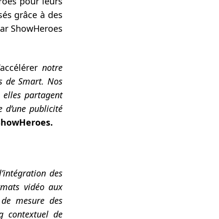
roes pour leurs
és grâce à des
, par ShowHeroes
’accélérer
notre
rs de Smart. Nos
 elles partagent
 d’une publicité
 ShowHeroes.
’intégration des
rmats vidéo aux
t de mesure des
g contextuel de