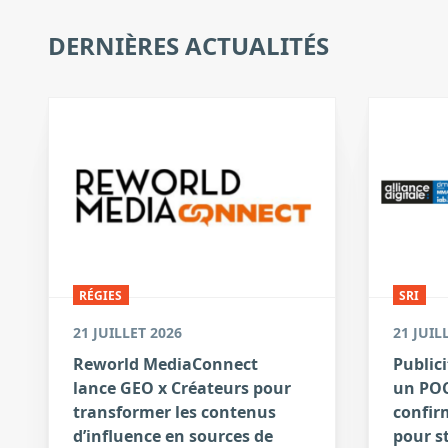
DERNIÈRES ACTUALITÉS
RÉGIES
SRI
21 JUILLET 2026
21 JUIL
Reworld MediaConnect
Publici
lance GEO x Créateurs pour
un POC
transformer les contenus
confirm
d’influence en sources de
pour s