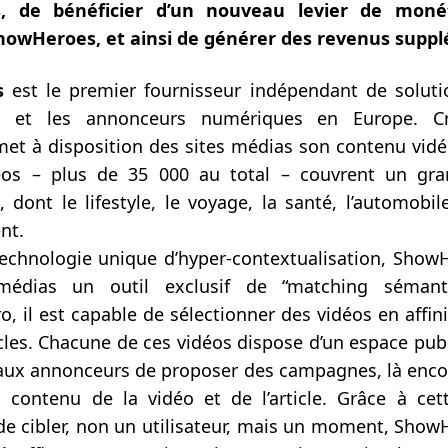
s, de bénéficier d’un nouveau levier de monét
howHeroes, et ainsi de générer des revenus supp
es
est le premier fournisseur indépendant de solut
rs et les annonceurs numériques en Europe. C
 met à disposition des sites médias son contenu vidéo
éos – plus de 35 000 au total – couvrent un g
 dont le lifestyle, le voyage, la santé, l’automobil
nt.
technologie unique d’hyper-contextualisation, Sho
médias un outil exclusif de “matching sémanti
, il est capable de sélectionner des vidéos en affin
icles. Chacune de ces vidéos dispose d’un espace publ
aux annonceurs de proposer des campagnes, là enco
 contenu de la vidéo et de l’article. Grâce à cet
e cibler, non un utilisateur, mais un moment, Sho