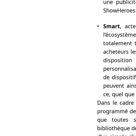
une publici
ShowHeroes a
Smart,
acteu
l’écosystème 
totalement t
acheteurs le
disposition
personnalisa
de dispositif
peuvent ains
ce, quel que 
Dans le cadre 
programmé de S
que toutes s
bibliothèque d