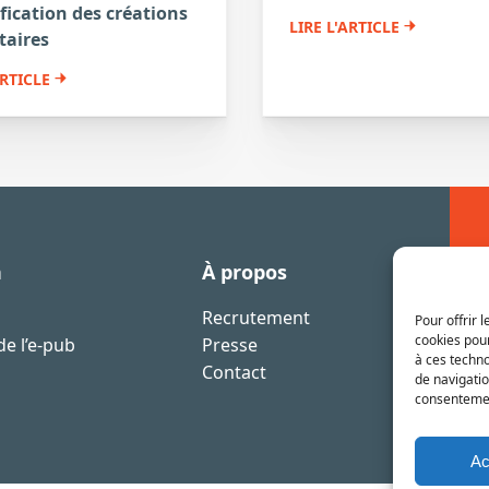
ification des créations
LIRE L'ARTICLE
taires
ARTICLE
n
À propos
Recrutement
Pour offrir 
cookies pour
e l’e-pub
Presse
à ces techn
Contact
de navigatio
consentement
Ac