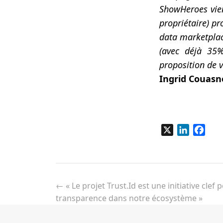
ShowHeroes vien
propriétaire) p
data marketplac
(avec déjà 35%
proposition de v
Ingrid Couasn
X
LinkedIn
Fac
Navigation
de
←
« Le projet Trust.Id est une initiative cle
l’article
transparence dans notre écosystème »