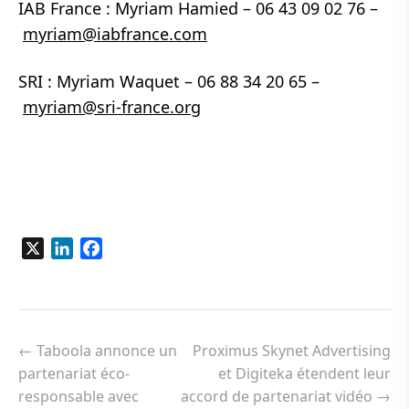
IAB France : Myriam Hamied – 06 43 09 02 76 –
myriam@iabfrance.com
SRI : Myriam Waquet – 06 88 34 20 65 –
myriam@sri-france.org
X
LinkedIn
Facebook
Navigation
de
←
Taboola annonce un
Proximus Skynet Advertising
l’article
partenariat éco-
et Digiteka étendent leur
responsable avec
accord de partenariat vidéo
→