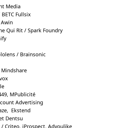
ent Media
 BETC Fullsix
 Awin
he Qui Rit / Spark Foundry
ify
lolens / Brainsonic
o
, Mindshare
nvox
ale
449, MPublicité
scount Advertising
aze, Ekstend
 et Dentsu
 / Criteo, iProspect, Adyoulike