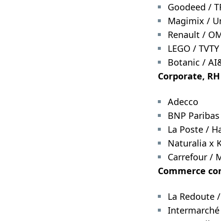
Goodeed / TF
Magimix / Un
Renault / O
LEGO / TVTY
Botanic / A
Corporate, RH 
Adecco
BNP Paribas 
La Poste / H
Naturalia x 
Carrefour / M
Commerce conn
La Redoute /
Intermarché 