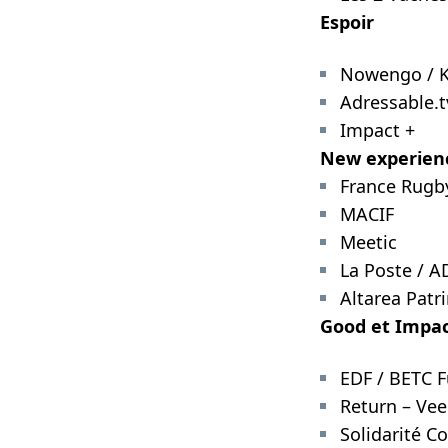
Espoir
Nowengo / K
Adressable.t
Impact +
New experien
France Rugby
MACIF
Meetic
La Poste / A
Altarea Pat
Good et Impa
EDF / BETC F
Return – Ve
Solidarité C