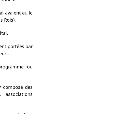
al avaient eu le
es Rois
).
tal.
ent portées par
teurs…
 programme ou
ry composé des
, associations