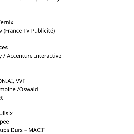
ernix
v (France TV Publicité)
ces
 / Accenture Interactive
DN.AI, VVF
rimoine /Oswald
ct
ullsix
epee
oups Durs – MACIF