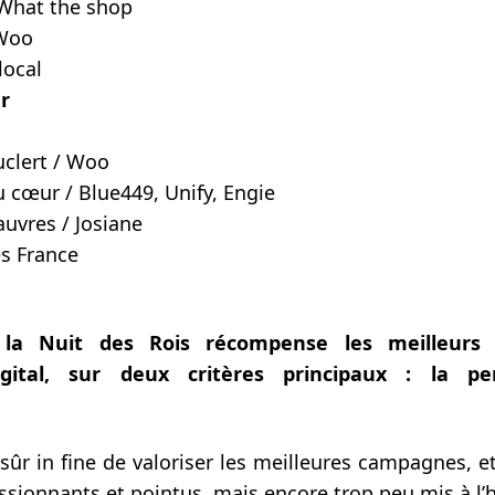
 What the shop
 Woo
local
ur
clert / Woo
u cœur / Blue449, Unify, Engie
auvres / Josiane
 France
 la Nuit des Rois récompense les meilleurs d
gital, sur deux critères principaux : la p
 sûr in fine de valoriser les meilleures campagnes, et
ssionnants et pointus, mais encore trop peu mis à l’