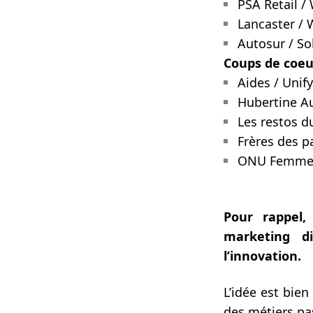
PSA Retail /
Lancaster /
Autosur / So
Coups de coe
Aides / Unify
Hubertine Au
Les restos d
Frères des p
ONU Femmes
Pour rappel,
marketing di
l’innovation.
L’idée est bien
des métiers pa