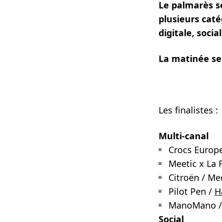
Le palmarès se
plusieurs caté
digitale, soci
La matinée se
Les finalistes :
Multi-canal
Crocs Europ
Meetic x La 
Citroën / M
Pilot Pen /
H
ManoMano / 
Social