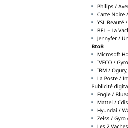
Philips / Av
Carte Noire /
YSL Beauté /
BEL – La Vac
Jennyfer / Un
BtoB
Microsoft Ho
IVECO / Gyr
IBM / Ogury
La Poste / I
Publicité digit
Engie / Blue
Mattel / Cdi
Hyundai / W
Zeiss / Gyro
Les 2 Vaches