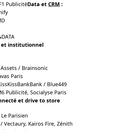
1 Publicité
Data et
CRM
:
ify
MD
I&DATA
et institutionnel
Assets / Brainsonic
avas Paris
KissKissBankBank / Blue449
6 Publicité, Socialyse Paris
ecté et drive to store
 Le Parisien
/ Vectaury, Kairos Fire, Zénith