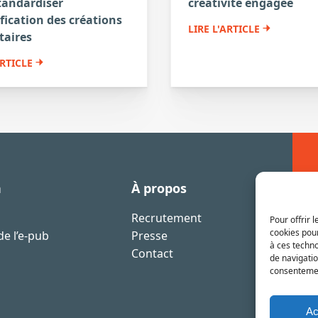
tandardiser
créativité engagée
ification des créations
LIRE L'ARTICLE
taires
ARTICLE
n
À propos
Recrutement
Pour offrir 
cookies pour
e l’e-pub
Presse
à ces techn
Contact
de navigatio
consentement
Ac