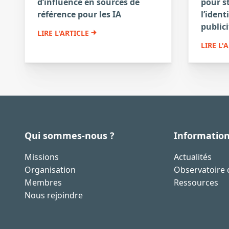
d’influence en sources de
pour s
référence pour les IA
l’ident
publici
LIRE L'ARTICLE
LIRE L'
Qui sommes-nous ?
Informatio
Missions
Actualités
Organisation
Observatoire d
Membres
Ressources
Nous rejoindre