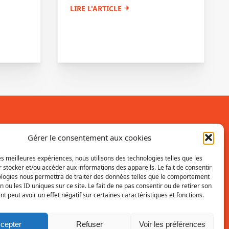
LIRE L'ARTICLE
Inscrivez-vous à la newsletter
Gérer le consentement aux cookies
Vous recevrez régulièrement les dernières
les meilleures expériences, nous utilisons des technologies telles que les
 stocker et/ou accéder aux informations des appareils. Le fait de consentir
actualités du SRI.
ologies nous permettra de traiter des données telles que le comportement
n ou les ID uniques sur ce site. Le fait de ne pas consentir ou de retirer son
INSCRIPTION
 peut avoir un effet négatif sur certaines caractéristiques et fonctions.
cepter
Refuser
Voir les préférences