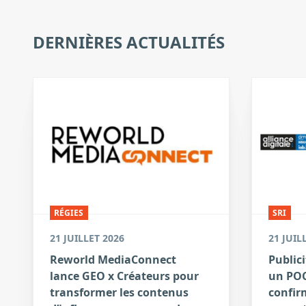
DERNIÈRES ACTUALITÉS
RÉGIES
SRI
21 JUILLET 2026
21 JUIL
Reworld MediaConnect
Publici
lance GEO x Créateurs pour
un POC
transformer les contenus
confirm