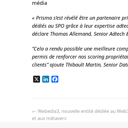
média
« Prisma s’est révélé être un partenaire pr
dédiés au SPO grâce à leur expertise adte
déclare Thomas Allemand, Senior Adtech &
“Cela a rendu possible une meilleure com
permis de renforcer nos scoring propriéta
clients” ajoute Thibault Martin, Senior Da
X
LinkedIn
Facebook
Navigation
de
←
Webedia3, nouvelle entité dédiée au Web3
l’article
et aux métavers