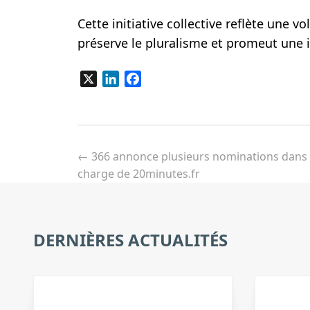
Cette initiative collective reflète un
préserve le pluralisme et promeut une 
X
LinkedIn
Facebook
Navigation
de
←
366 annonce plusieurs nominations dans 
l’article
charge de 20minutes.fr
DERNIÈRES ACTUALITÉS