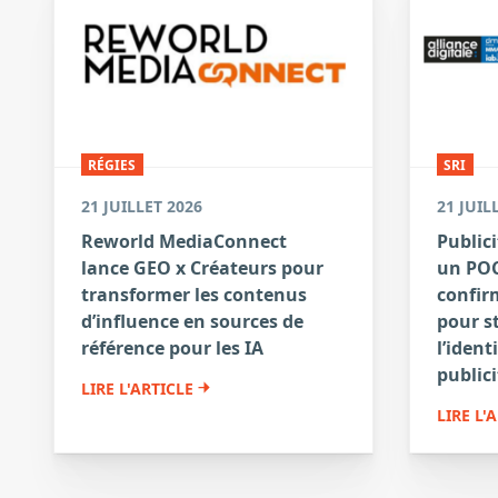
RÉGIES
SRI
21 JUILLET 2026
21 JUIL
Reworld MediaConnect
Publici
lance GEO x Créateurs pour
un POC
transformer les contenus
confirm
d’influence en sources de
pour s
référence pour les IA
l’ident
publici
LIRE L'ARTICLE
LIRE L'