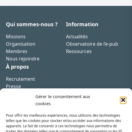
Qui sommes-nous ?
Information
Missions
Actualités
Organisation
Observatoire de l’e-pub
Membres
Ressources
Nous rejoindre
À propos
Recrutement
Presse
Contact
Gérer le consentement aux
cookies
Pour offrir les meilleures expériences, nous utilisons des technologies
telles que les cookies pour stocker et/ou accéder aux informations des
appareils. Le fait de consentir à ces technologies nous permettra de
Inscrivez-vous à la newsletter
traiter des données telles que le comportement de navigation ou les ID