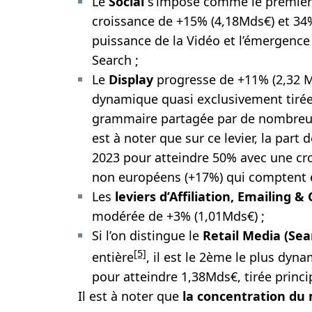
Le
Social
s’impose comme le premier 
croissance de +15% (4,18Mds€) et 34
puissance de la Vidéo et l’émergenc
Search ;
Le
Display
progresse de +11% (2,32 M
dynamique quasi exclusivement tirée
grammaire partagée par de nombreux
est à noter que sur ce levier, la part
2023 pour atteindre 50% avec une cr
non européens (+17%) qui comptent e
Les
leviers d’Affiliation, Emailing
modérée de +3% (1,01Mds€) ;
Si l’on distingue le
Retail Media (Sea
[5]
entière
, il est le 2ème le plus dy
pour atteindre 1,38Mds€, tirée princi
Il est à noter que
la concentration du