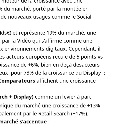
moteur de la croissance avec une
% du marché, porté par la montée en
e de nouveaux usages comme le Social
ds€) et représente 19% du marché, une
 par la Vidéo qui s’affirme comme une
 environnements digitaux. Cependant, il
 des acteurs européens recule de 5 points vs
oissance de +6%, bien en deçà desacteurs
ux pour 73% de la croissance du Display ;
 & Comparateurs
affichent une croissance
rch + Display)
comme un levier à part
namique du marché une croissance de +13%
palement par le Retail Search (+17%).
 marché s’accentue
: