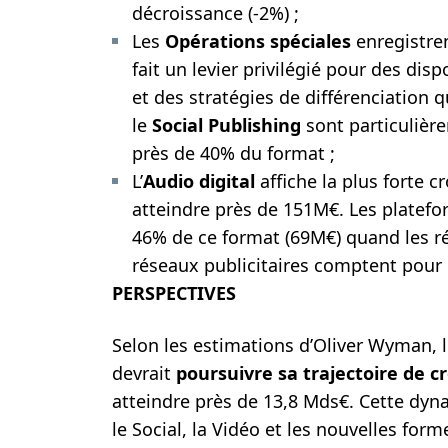
décroissance (-2%) ;
Les
Opérations spéciales
enregistren
fait un levier privilégié pour des dis
et des stratégies de différenciation 
le
Social Publishing
sont particuliè
près de 40% du format ;
L’
Audio digital
affiche la plus forte 
atteindre près de 151M€. Les platef
46% de ce format (69M€) quand les rég
réseaux publicitaires comptent pou
PERSPECTIVES
Selon les estimations d’Oliver Wyman, l
devrait
poursuivre sa trajectoire de c
atteindre près de 13,8 Mds€. Cette dyn
le Social, la Vidéo et les nouvelles for