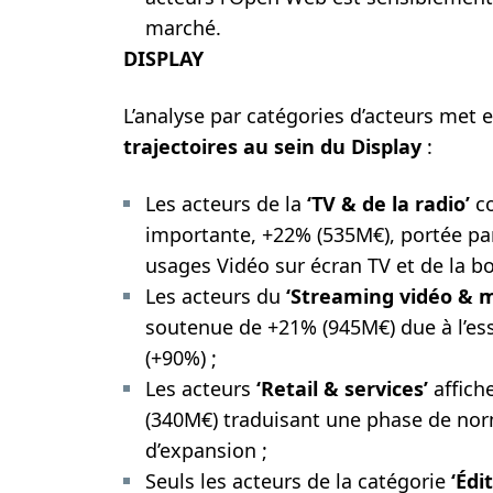
marché.
DISPLAY
L’analyse par catégories d’acteurs met
trajectoires au sein du Display
:
Les acteurs de la
‘TV & de la radio’
c
importante, +22% (535M€), portée pa
usages Vidéo sur écran TV et de la bo
Les acteurs du
‘Streaming vidéo & m
soutenue de +21% (945M€) due à l’es
(+90%) ;
Les acteurs
‘Retail & services’
affich
(340M€) traduisant une phase de nor
d’expansion ;
Seuls les acteurs de la catégorie
‘Édi