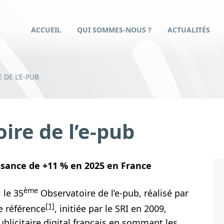
ACCUEIL
QUI SOMMES-NOUS ?
ACTUALITÉS
 DE L’E-PUB
re de l’e-pub
issance de +11 % en 2025 en France
ème
 le 35
Observatoire de l’e-pub, réalisé par
[1]
e référence
, initiée par le SRI en 2009,
blicitaire digital français en sommant les