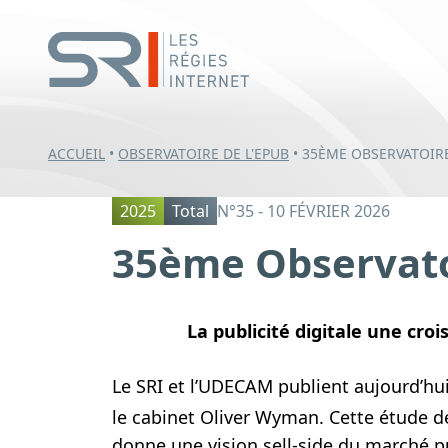
ACCUEIL
•
OBSERVATOIRE DE L'EPUB
•
35ÈME OBSERVATOIRE
2025
Total
N°35 - 10 FÉVRIER 2026
35ème Observatoi
La publicité digitale une cro
Le SRI et l’UDECAM publient aujourd’hui
le cabinet Oliver Wyman. Cette étude d
donne une vision sell-side du marché pu