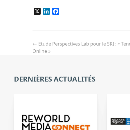
X
LinkedIn
Facebook
Navigation
de
←
Etude Perspectives Lab pour le SRI : « Tend
l’article
Online »
DERNIÈRES ACTUALITÉS