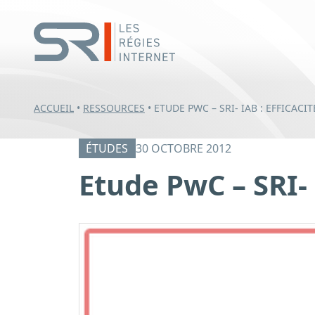
ACCUEIL
•
RESSOURCES
•
ETUDE PWC – SRI- IAB : EFFICACIT
ÉTUDES
30 OCTOBRE 2012
Etude PwC – SRI- I