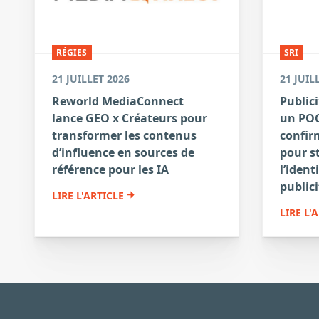
RÉGIES
SRI
21 JUILLET 2026
21 JUIL
Reworld MediaConnect
Publici
lance GEO x Créateurs pour
un POC
transformer les contenus
confirm
d’influence en sources de
pour s
référence pour les IA
l’ident
publici
LIRE L'ARTICLE
LIRE L'