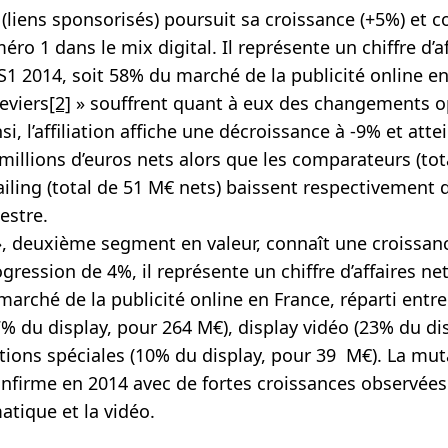
(liens sponsorisés) poursuit sa croissance
(+5%)
et c
ro 1 dans le mix digital. Il représente un chiffre d’a
S1 2014, soit 58% du marché de la publicité online en
leviers
[2]
» souffrent quant à eux des changements op
i, l’
affiliation
affiche une décroissance à -9% et att
 millions d’euros nets alors que les
comparateurs
(to
iling
(total de 51 M€ nets) baissent respectivement d
estre.
, deuxième segment en valeur, connaît une croissa
ogression de
4%
, il représente un chiffre d’affaires n
marché de la publicité online en France, réparti entr
% du display, pour 264 M€),
display vidéo
(23% du dis
tions spéciales
(10% du display, pour 39 M€). La mut
onfirme en 2014 avec de fortes croissances observées
tique et la vidéo.