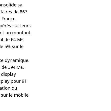
onsolide sa
ffaires de 867
 France.
érés sur leurs
eint un montant
tal de 64 M€
e 5% sur le
nce dynamique.
et de 394 M€,
e
display
play pour 91
ation du
 sur le mobile,