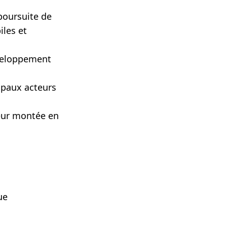
poursuite de
iles et
éveloppement
ipaux acteurs
eur montée en
ue