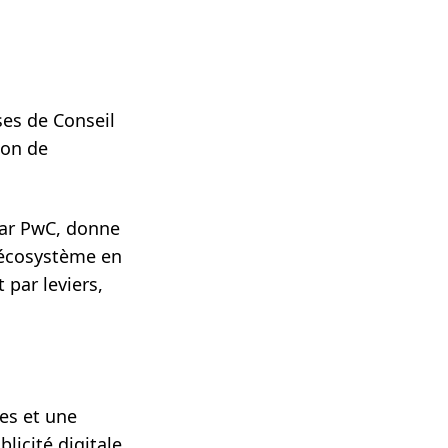
ses de Conseil
ion de
 par PwC, donne
n écosystème en
 par leviers,
es et une
licité digitale