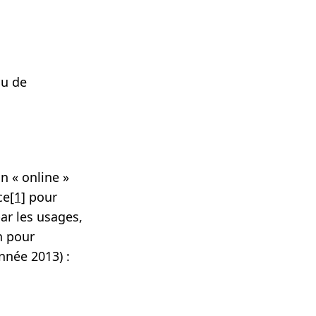
au de
 « online »
ce
[1]
pour
par les usages,
n pour
nnée 2013) :