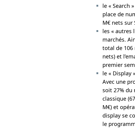
le «
Search »
place de numé
M€ nets sur 
les «
autres 
marchés. Ains
total de 106
nets) et l’
ema
premier sem
le «
Display
»
Avec une pr
soit 27% du 
classique
(67
M€) et
opéra
display se c
le programma