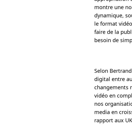
montre une nouv
dynamique, sou
le format vidé
faire de la pub
besoin de simpl
Selon
Bertrand
digital entre a
changements ma
vidéo en compl
nos organisatio
media en crois
rapport aux UK