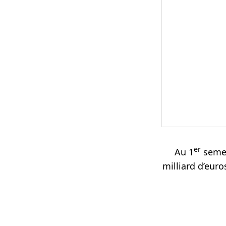
er
Au 1
semest
milliard d’euros