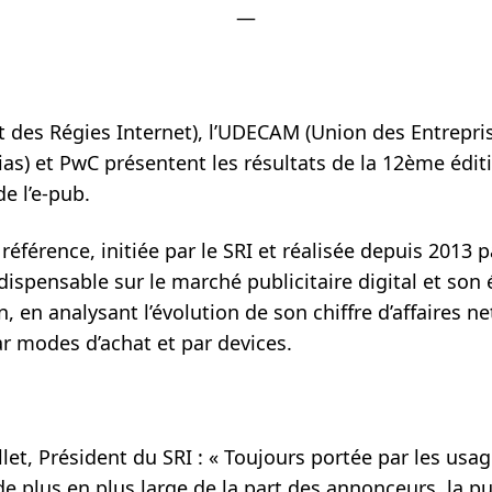
—
t des Régies Internet),
l’UDECAM
(Union des Entrepri
ias)
et PwC présentent les résultats de la 12ème édit
de l’e-pub.
référence, initiée par le SRI et réalisée depuis 2013
dispensable sur le marché publicitaire digital et so
, en analysant l’évolution de son chiffre d’affaires net
ar modes d’achat et par devices.
llet, Président du SRI
:
« Toujours portée par les usag
e plus en plus large de la part des annonceurs, la pub