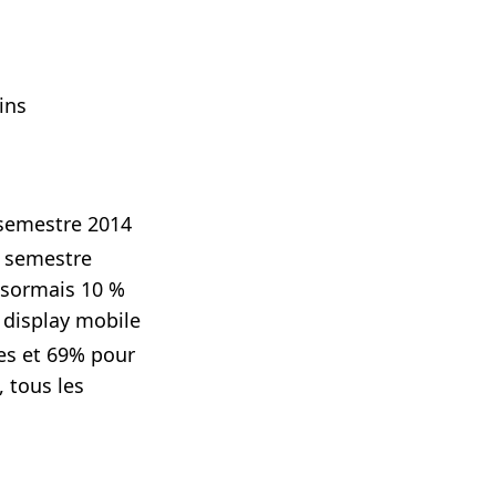
ins
emestre 2014
semestre
ésormais 10 %
e
display mobile
es et 69% pour
, tous les