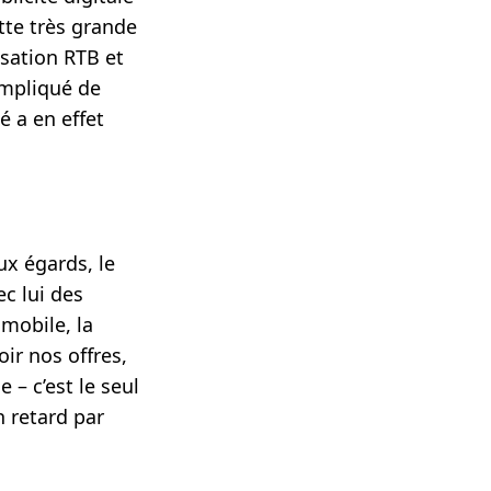
tte très grande
sation RTB et
ompliqué de
é a en effet
x égards, le
c lui des
mobile, la
ir nos offres,
 – c’est le seul
 retard par