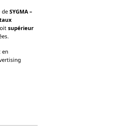
e de
SYGMA –
 taux
soit
supérieur
ées.
t en
ertising