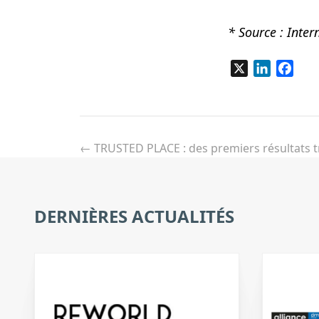
* Source : Inte
X
LinkedIn
Fac
Navigation
de
←
TRUSTED PLACE : des premiers résultats 
l’article
DERNIÈRES ACTUALITÉS