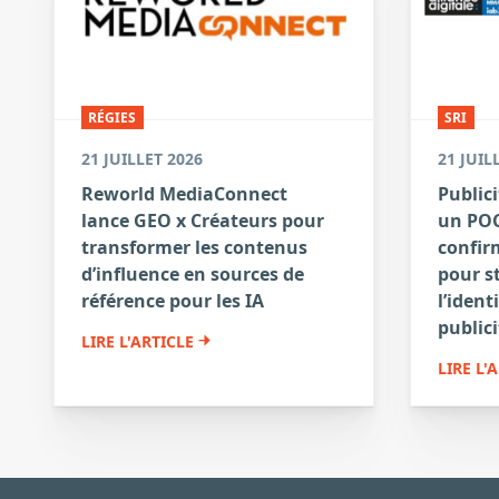
RÉGIES
SRI
21 JUILLET 2026
21 JUIL
Reworld MediaConnect
Publici
lance GEO x Créateurs pour
un POC
transformer les contenus
confirm
d’influence en sources de
pour s
référence pour les IA
l’ident
publici
LIRE L'ARTICLE
LIRE L'