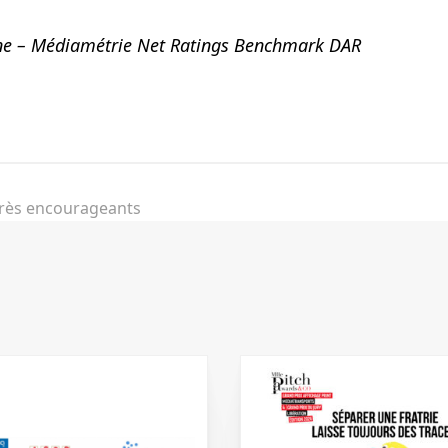
rne – Médiamétrie Net Ratings Benchmark DAR
ebook
très encourageants