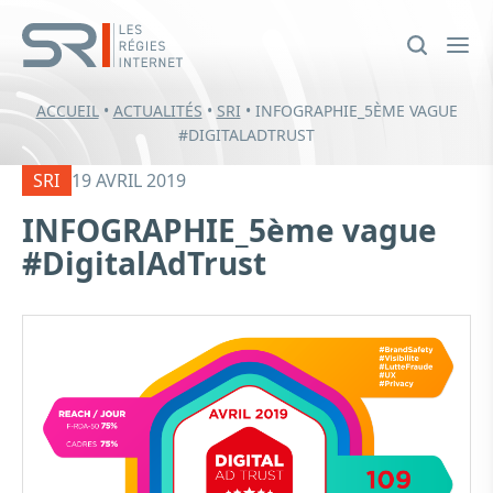
ACCUEIL
•
ACTUALITÉS
•
SRI
•
INFOGRAPHIE_5ÈME VAGUE
#DIGITALADTRUST
SRI
19 AVRIL 2019
INFOGRAPHIE_5ème vague
#DigitalAdTrust