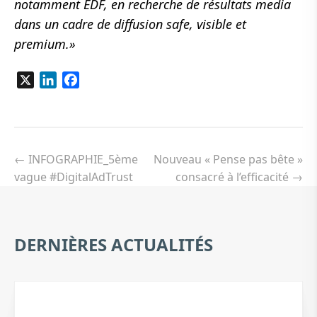
notamment EDF, en recherche de résultats media
dans un cadre de diffusion safe, visible et
premium.»
X
LinkedIn
Facebook
Navigation
de
←
INFOGRAPHIE_5ème
Nouveau « Pense pas bête »
l’article
vague #DigitalAdTrust
consacré à l’efficacité
→
DERNIÈRES ACTUALITÉS