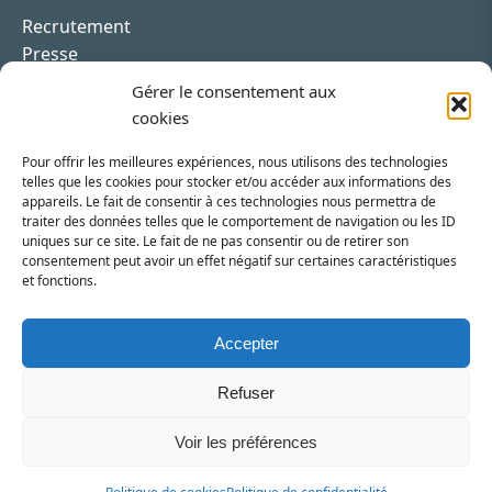
Recrutement
Presse
Contact
Gérer le consentement aux
cookies
Pour offrir les meilleures expériences, nous utilisons des technologies
telles que les cookies pour stocker et/ou accéder aux informations des
appareils. Le fait de consentir à ces technologies nous permettra de
Inscrivez-vous à la newsletter
traiter des données telles que le comportement de navigation ou les ID
uniques sur ce site. Le fait de ne pas consentir ou de retirer son
Vous recevrez régulièrement les dernières actualités
consentement peut avoir un effet négatif sur certaines caractéristiques
et fonctions.
du SRI.
INSCRIPTION
Accepter
Refuser
Voir les préférences
SRI - Syndicat des Régies Internet - 2026 - Site réalisé par
William Abisror