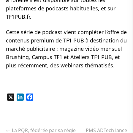
à l’oreille » est disponible sur toutes les
plateformes de podcasts habituelles, et sur
TF1PUB.fr
.
Cette série de podcast vient compléter l’offre de
contenus premium de TF1 PUB à destination du
marché publicitaire : magazine vidéo mensuel
Brushing
,
Campus TF1
et
Ateliers TF1 PUB
, et
plus récemment, des webinars thématisés.
X
LinkedIn
Facebook
Navigation
de
←
La PQR, fédérée par sa régie
PMS ADTech lance