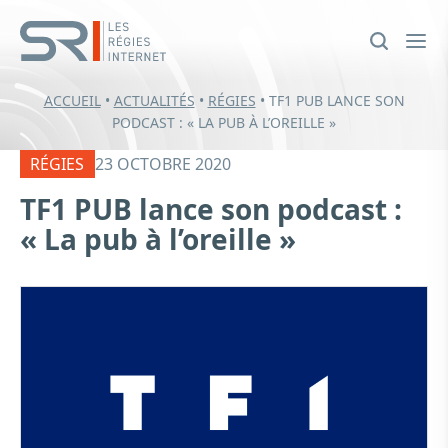
ACCUEIL
•
ACTUALITÉS
•
RÉGIES
•
TF1 PUB LANCE SON
PODCAST : « LA PUB À L’OREILLE »
RÉGIES
23 OCTOBRE 2020
TF1 PUB lance son podcast :
« La pub à l’oreille »