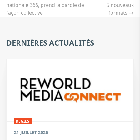
l’article
nationale 366, prend la parole de
5 nouveaux
façon collective
formats
→
DERNIÈRES ACTUALITÉS
RÉGIES
21 JUILLET 2026