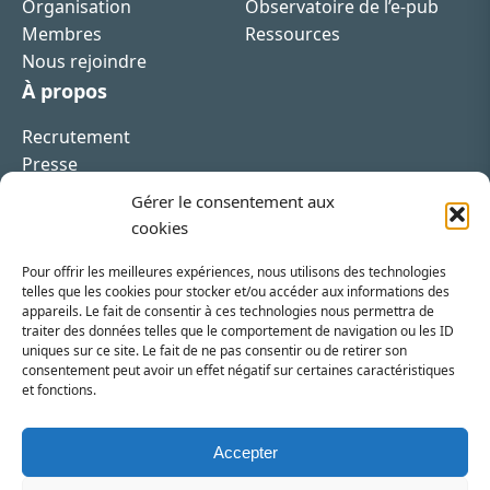
Organisation
Observatoire de l’e-pub
Membres
Ressources
Nous rejoindre
À propos
Recrutement
Presse
Contact
Gérer le consentement aux
cookies
Pour offrir les meilleures expériences, nous utilisons des technologies
telles que les cookies pour stocker et/ou accéder aux informations des
appareils. Le fait de consentir à ces technologies nous permettra de
Inscrivez-vous à la newsletter
traiter des données telles que le comportement de navigation ou les ID
uniques sur ce site. Le fait de ne pas consentir ou de retirer son
Vous recevrez régulièrement les dernières actualités
consentement peut avoir un effet négatif sur certaines caractéristiques
et fonctions.
du SRI.
INSCRIPTION
Accepter