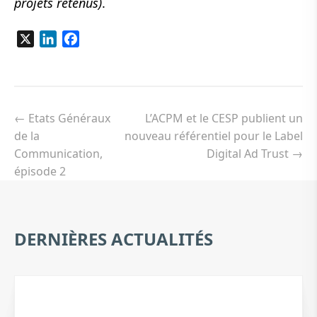
projets retenus)
.
X
LinkedIn
Facebook
Navigation
de
←
Etats Généraux
L’ACPM et le CESP publient un
l’article
de la
nouveau référentiel pour le Label
Communication,
Digital Ad Trust
→
épisode 2
DERNIÈRES ACTUALITÉS