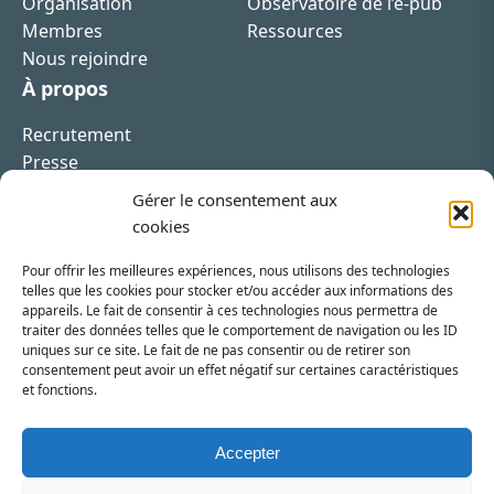
Organisation
Observatoire de l’e-pub
Membres
Ressources
Nous rejoindre
À propos
Recrutement
Presse
Contact
Gérer le consentement aux
cookies
Pour offrir les meilleures expériences, nous utilisons des technologies
telles que les cookies pour stocker et/ou accéder aux informations des
appareils. Le fait de consentir à ces technologies nous permettra de
Inscrivez-vous à la newsletter
traiter des données telles que le comportement de navigation ou les ID
uniques sur ce site. Le fait de ne pas consentir ou de retirer son
Vous recevrez régulièrement les dernières actualités
consentement peut avoir un effet négatif sur certaines caractéristiques
et fonctions.
du SRI.
INSCRIPTION
Accepter