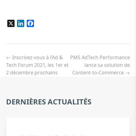
X
LinkedIn
Facebook
Navigation
de
←
Inscrivez-vous à l’Ad &
PMS AdTech Performance
l’article
Tech Forum 2021, les 1er et
lance sa solution de
2 décembre prochains
Content-to-Commerce
→
DERNIÈRES ACTUALITÉS