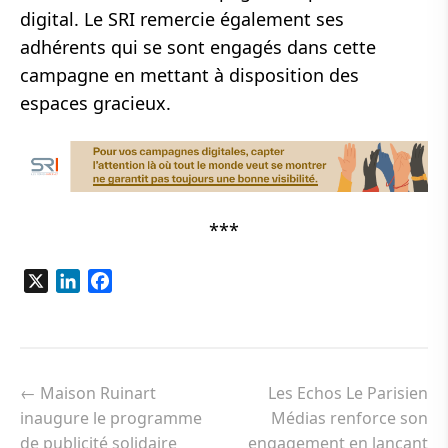
digital. Le SRI remercie également ses
adhérents qui se sont engagés dans cette
campagne en mettant à disposition des
espaces gracieux.
***
X
LinkedIn
Facebook
Navigation
de
←
Maison Ruinart
Les Echos Le Parisien
l’article
inaugure le programme
Médias renforce son
de publicité solidaire
engagement en lançant