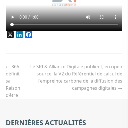
X
LinkedIn
Facebook
Navigation
de
←
366
Le SRI & Alliance Digitale publient, en open
l’article
définit
source, la V2 du Référentiel de calcul de
sa
l’empreinte carbone de la diffusion des
Raison
campagnes digitales
→
d’être
DERNIÈRES ACTUALITÉS